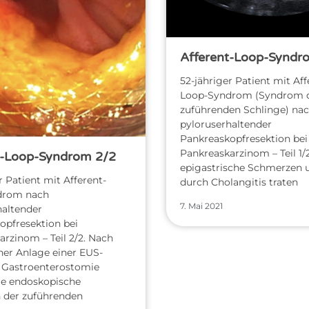
Afferent-Loop-Syndr
52-jähriger Patient mit Aff
Loop-Syndrom (Syndrom 
zuführenden Schlinge) na
pyloruserhaltender
Pankreaskopfresektion bei
Pankreaskarzinom – Teil 1/2
t-Loop-Syndrom 2/2
epigastrische Schmerzen 
r Patient mit Afferent-
durch Cholangitis traten
drom nach
7. Mai 2021
haltender
opfresektion bei
rzinom – Teil 2/2. Nach
her Anlage einer EUS-
 Gastroenterostomie
die endoskopische
n der zuführenden