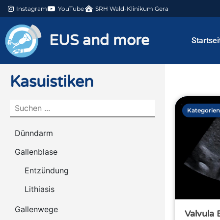
Instagram
YouTube
SRH Wald-Klinikum Gera
EUS and more
Startsei
Kasuistiken
Kategorien
Dünndarm
Gallenblase
Entzündung
Lithiasis
Gallenwege
Valvula 