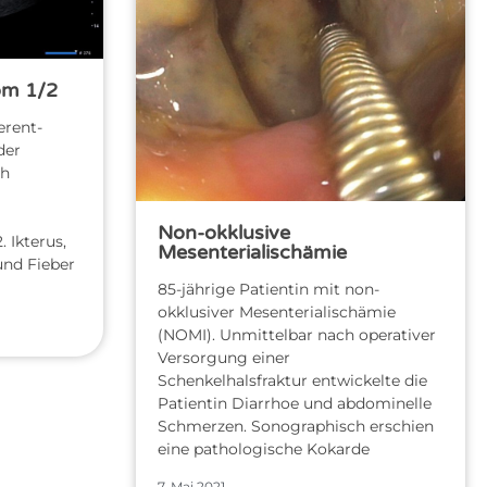
om 1/2
erent-
der
ch
Non-okklusive
. Ikterus,
Mesenterialischämie
und Fieber
85-jährige Patientin mit non-
okklusiver Mesenterialischämie
(NOMI). Unmittelbar nach operativer
Versorgung einer
Schenkelhalsfraktur entwickelte die
Patientin Diarrhoe und abdominelle
Schmerzen. Sonographisch erschien
eine pathologische Kokarde
7. Mai 2021