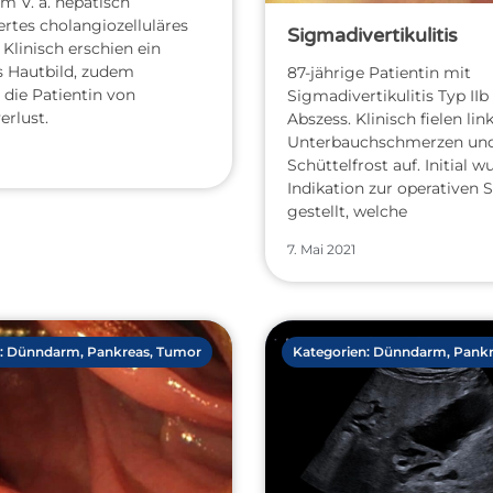
m V. a. hepatisch
rtes cholangiozelluläres
Sigmadivertikulitis
Klinisch erschien ein
s Hautbild, zudem
87-jährige Patientin mit
 die Patientin von
Sigmadivertikulitis Typ IIb
erlust.
Abszess. Klinisch fielen lin
Unterbauchschmerzen un
Schüttelfrost auf. Initial w
Indikation zur operativen 
gestellt, welche
7. Mai 2021
:
Dünndarm
,
Pankreas
,
Tumor
Kategorien:
Dünndarm
,
Pankr