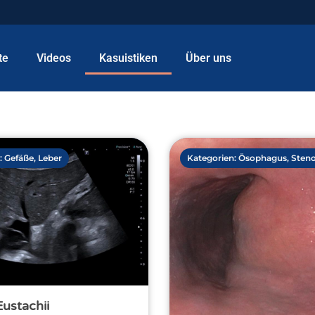
te
Videos
Kasuistiken
Über uns
:
Gefäße
,
Leber
Kategorien:
Ösophagus
,
Sten
Eustachii