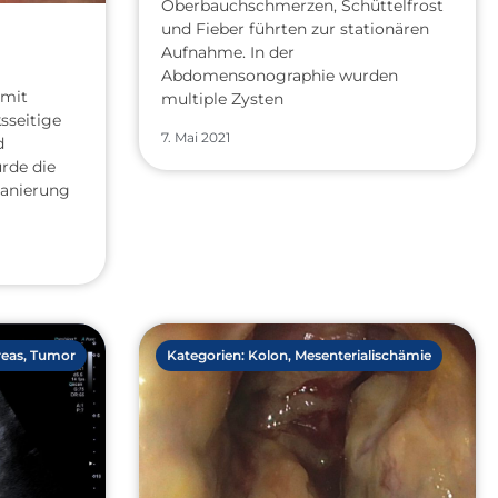
Oberbauchschmerzen, Schüttelfrost
und Fieber führten zur stationären
Aufnahme. In der
Abdomensonographie wurden
 mit
multiple Zysten
ksseitige
7. Mai 2021
d
urde die
Sanierung
eas
,
Tumor
Kategorien:
Kolon
,
Mesenterialischämie