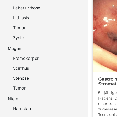
Leberzirrhose
Lithiasis
Tumor
Zyste
Magen
Fremdkörper
Scirrhus
Stenose
Gastroin
Stroma
Tumor
54-jährige
Magens. D
Niere
einer tran
Harnstau
zugewiesen
Teerstuhl