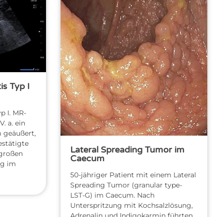
s Typ I
p I. MR-
. a. ein
 geäußert,
stätigte
Lateral Spreading Tumor im
 großen
Caecum
g im
50-jähriger Patient mit einem Lateral
Spreading Tumor (granular type-
LST-G) im Caecum. Nach
Unterspritzung mit Kochsalzlösung,
Adrenalin und Indigokarmin führten