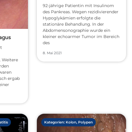
92-jährige Patientin mit Insulinom
des Pankreas. Wegen rezidivierender
Hypoglykämien erfolgte die
stationäre Behandlung. In der
Abdomensonographie wurde ein
kleiner echoarmer Tumor im Bereich
agus
des
t
8. Mai 2021
. Weitere
rden
 waren
sch ergab
einer
titis
Kategorien:
Kolon
,
Polypen