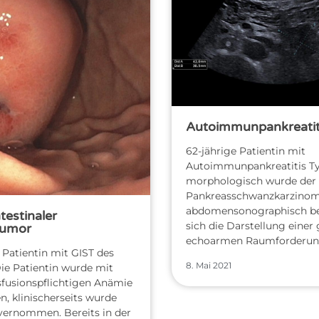
Autoimmunpankreatiti
62-jährige Patientin mit
Autoimmunpankreatitis Ty
morphologisch wurde der V
Pankreasschwanzkarzinom
abdomensonographisch be
testinaler
sich die Darstellung einer
tumor
echoarmen Raumforderun
 Patientin mit GIST des
8. Mai 2021
ie Patientin wurde mit
sfusionspflichtigen Anämie
, klinischerseits wurde
 vernommen. Bereits in der