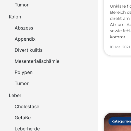
Tumor
Unklare fl
Bereich de
Kolon
direkt am
Atrium. A
Abszess
sowie feh
kommt
Appendix
10. Mai 2021
Divertikulitis
Mesenterialischämie
Polypen
Tumor
Leber
Cholestase
Gefäße
Kategorien
Leberherde