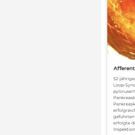
Afferen
52-jährige
Loop-Syn
pyloruser
Pankreask
Pankreaska
erfolgreic
geführten
erfolgte 
Inspektio