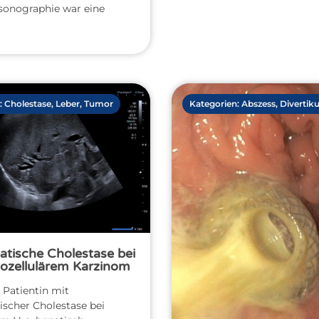
onographie war eine
:
Cholestase
,
Leber
,
Tumor
Kategorien:
Abszess
,
Divertikul
atische Cholestase bei
iozellulärem Karzinom
 Patientin mit
ischer Cholestase bei