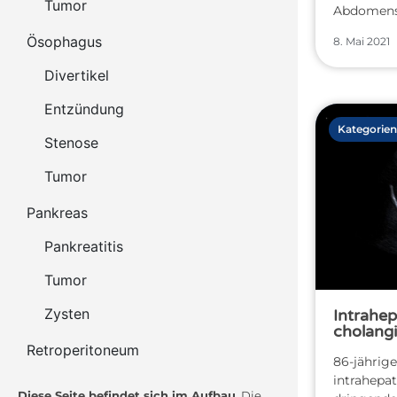
Tumor
Abdomens
Ösophagus
8. Mai 2021
Divertikel
Entzündung
Kategorien
Stenose
Tumor
Pankreas
Pankreatitis
Tumor
Zysten
Intrahep
cholang
Retroperitoneum
86-jährige
intrahepat
Diese Seite befindet sich im Aufbau.
Die