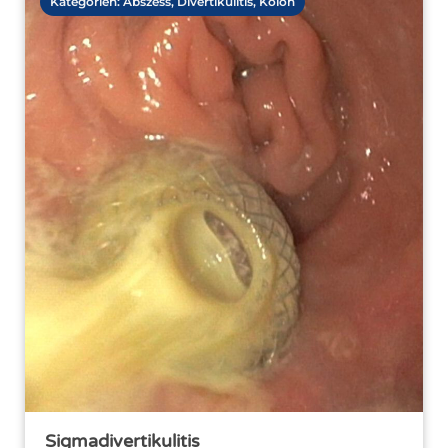
Kategorien:
Abszess
,
Divertikulitis
,
Kolon
Sigmadivertikulitis