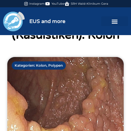
Instagram
YouTube
SRH Wald-Klinikum Gera
Kategorie
EUS and more
(Kasuistiken): Kolon
Kategorien:
Kolon
,
Polypen