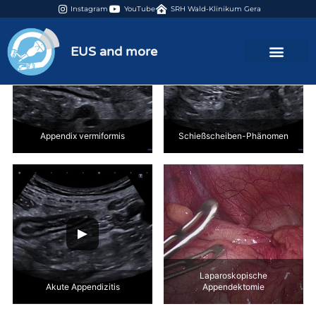
Instagram
YouTube
SRH Wald-Klinikum Gera
EUS and more
Appendix vermiformis
Schießscheiben-Phänomen
Laparoskopische
Akute Appendizitis
Appendektomie