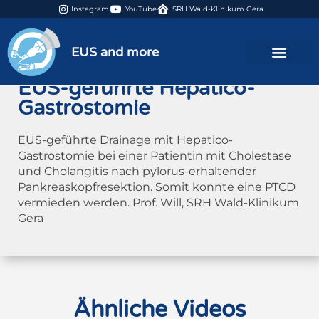
Instagram
YouTube
SRH Wald-Klinikum Gera
26:14 min
EUS and more
EUS-geführte Hepatico-
Gastrostomie
EUS-geführte Drainage mit Hepatico-
Gastrostomie bei einer Patientin mit Cholestase
und Cholangitis nach pylorus-erhaltender
Pankreaskopfresektion. Somit konnte eine PTCD
vermieden werden. Prof. Will, SRH Wald-Klinikum
Gera
Ähnliche Videos