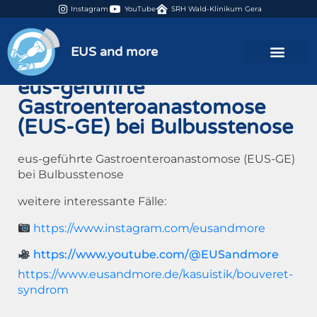
Instagram
YouTube
SRH Wald-Klinikum Gera
07:41
EUS and more
eus-geführte
Gastroenteroanastomose
(EUS-GE) bei Bulbusstenose
eus-geführte Gastroenteroanastomose (EUS-GE)
bei Bulbusstenose
weitere interessante Fälle:
https://www.instagram.com/eusandmore
https://www.youtube.com/@EUSandmore
https://www.eusandmore.de/kasuistik/bouveret-
syndrom