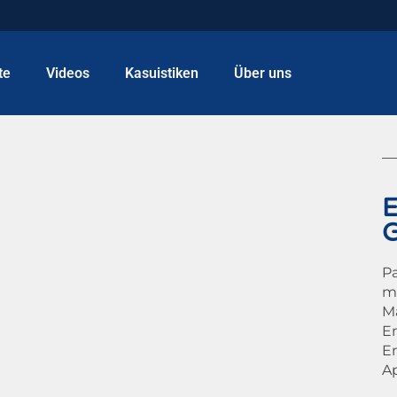
te
Videos
Kasuistiken
Über uns
E
G
P
m
M
E
E
A