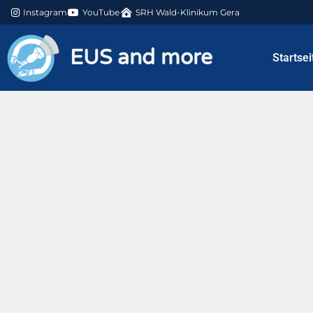
Instagram
YouTube
SRH Wald-Klinikum Gera
EUS and more
Startsei