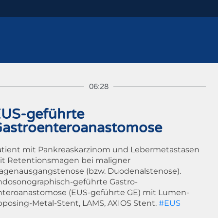
06:28
US-geführte
astroenteroanastomose
atient mit Pankreaskarzinom und Lebermetastasen
it Retentionsmagen bei maligner
agenausgangstenose (bzw. Duodenalstenose).
ndosonographisch-geführte Gastro-
nteroanastomose (EUS-geführte GE) mit Lumen-
pposing-Metal-Stent, LAMS, AXIOS Stent.
#EUS